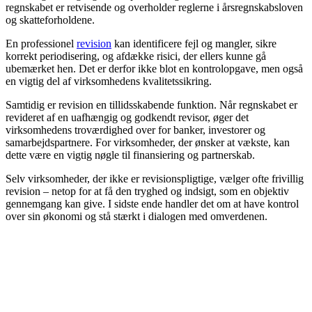
regnskabet er retvisende og overholder reglerne i årsregnskabsloven
og skatteforholdene.
En professionel
revision
kan identificere fejl og mangler, sikre
korrekt periodisering, og afdække risici, der ellers kunne gå
ubemærket hen. Det er derfor ikke blot en kontrolopgave, men også
en vigtig del af virksomhedens kvalitetssikring.
Samtidig er revision en tillidsskabende funktion. Når regnskabet er
revideret af en uafhængig og godkendt revisor, øger det
virksomhedens troværdighed over for banker, investorer og
samarbejdspartnere. For virksomheder, der ønsker at vækste, kan
dette være en vigtig nøgle til finansiering og partnerskab.
Selv virksomheder, der ikke er revisionspligtige, vælger ofte frivillig
revision – netop for at få den tryghed og indsigt, som en objektiv
gennemgang kan give. I sidste ende handler det om at have kontrol
over sin økonomi og stå stærkt i dialogen med omverdenen.