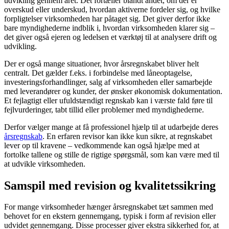
udvikling gennem året. Det fortæller blandt andet, om der er
overskud eller underskud, hvordan aktiverne fordeler sig, og hvilke
forpligtelser virksomheden har påtaget sig. Det giver derfor ikke
bare myndighederne indblik i, hvordan virksomheden klarer sig –
det giver også ejeren og ledelsen et værktøj til at analysere drift og
udvikling.
Der er også mange situationer, hvor årsregnskabet bliver helt
centralt. Det gælder f.eks. i forbindelse med låneoptagelse,
investeringsforhandlinger, salg af virksomheden eller samarbejde
med leverandører og kunder, der ønsker økonomisk dokumentation.
Et fejlagtigt eller ufuldstændigt regnskab kan i værste fald føre til
fejlvurderinger, tabt tillid eller problemer med myndighederne.
Derfor vælger mange at få professionel hjælp til at udarbejde deres
årsregnskab
. En erfaren revisor kan ikke kun sikre, at regnskabet
lever op til kravene – vedkommende kan også hjælpe med at
fortolke tallene og stille de rigtige spørgsmål, som kan være med til
at udvikle virksomheden.
Samspil med revision og kvalitetssikring
For mange virksomheder hænger årsregnskabet tæt sammen med
behovet for en ekstern gennemgang, typisk i form af revision eller
udvidet gennemgang. Disse processer giver ekstra sikkerhed for, at