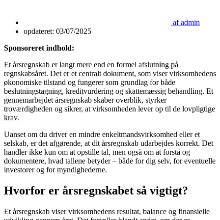
af
admin
opdateret:
03/07/2025
Sponsoreret indhold:
Et årsregnskab er langt mere end en formel afslutning på
regnskabsåret. Det er et centralt dokument, som viser virksomhedens
økonomiske tilstand og fungerer som grundlag for både
beslutningstagning, kreditvurdering og skattemæssig behandling. Et
gennemarbejdet årsregnskab skaber overblik, styrker
troværdigheden og sikrer, at virksomheden lever op til de lovpligtige
krav.
Uanset om du driver en mindre enkeltmandsvirksomhed eller et
selskab, er det afgørende, at dit årsregnskab udarbejdes korrekt. Det
handler ikke kun om at opstille tal, men også om at forstå og
dokumentere, hvad tallene betyder – både for dig selv, for eventuelle
investorer og for myndighederne.
Hvorfor er årsregnskabet så vigtigt?
Et årsregnskab viser virksomhedens resultat, balance og finansielle