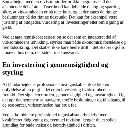
Samarbejdet med en revisor bør derfor ikke begrænses til den
afsluttende del af året. Tværtimod kan løbende dialog og sparring
sikre, at virksomheden er på rette kurs, og at der tages de rigtige
beslutninger på det rigtige tidspunkt. Det kan for eksempel være
justering af budgetter, vurdering af investeringer eller omlægning af
gæld.
Ved at tage regnskabet seriøst og se det som en integreret del af
virksomhedens udvikling, styrker man både økonomisk forståelse og
fremtidssikring. Det skaber ikke bare bedre drift – det skaber også ro
i maven hos dem, der sidder med ansvaret.
En investering i gennemsigtighed og
styring
At få udarbejdet et professionelt årsregnskab er ikke blot en
opfyldelse af en pligt – det er en investering i virksomhedens
fremtid. Det signalerer orden, gennemsigtighed og ansvarlighed. Og
det gør det nemmere at navigere, træffe beslutninger og få adgang til
de ressourcer, virksomheden har brug for.
Ved at kombinere professionel regnskabsudarbejdelse med
kvalificeret rådgivning og eventuel revision, lægger du et solidt
grundlag for både vækst og bæredygtighed i driften.