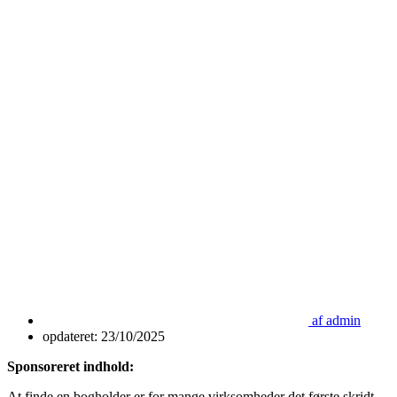
af
admin
opdateret:
23/10/2025
Sponsoreret indhold:
At finde en bogholder er for mange virksomheder det første skridt