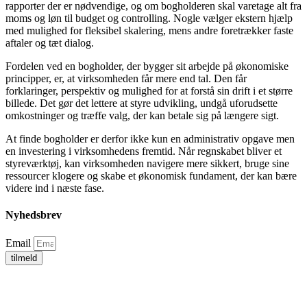
rapporter der er nødvendige, og om bogholderen skal varetage alt fra
moms og løn til budget og controlling. Nogle vælger ekstern hjælp
med mulighed for fleksibel skalering, mens andre foretrækker faste
aftaler og tæt dialog.
Fordelen ved en bogholder, der bygger sit arbejde på økonomiske
principper, er, at virksomheden får mere end tal. Den får
forklaringer, perspektiv og mulighed for at forstå sin drift i et større
billede. Det gør det lettere at styre udvikling, undgå uforudsette
omkostninger og træffe valg, der kan betale sig på længere sigt.
At finde bogholder er derfor ikke kun en administrativ opgave men
en investering i virksomhedens fremtid. Når regnskabet bliver et
styreværktøj, kan virksomheden navigere mere sikkert, bruge sine
ressourcer klogere og skabe et økonomisk fundament, der kan bære
videre ind i næste fase.
Nyhedsbrev
Email
tilmeld