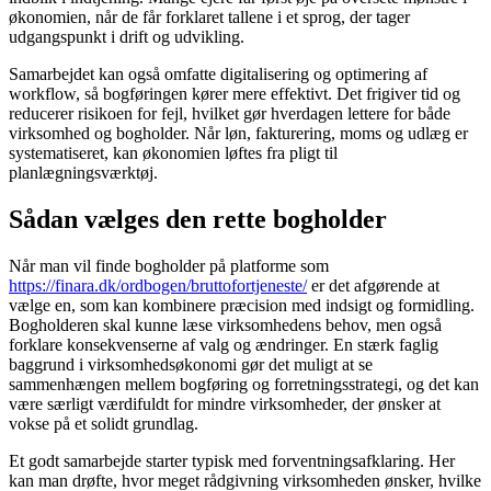
økonomien, når de får forklaret tallene i et sprog, der tager
udgangspunkt i drift og udvikling.
Samarbejdet kan også omfatte digitalisering og optimering af
workflow, så bogføringen kører mere effektivt. Det frigiver tid og
reducerer risikoen for fejl, hvilket gør hverdagen lettere for både
virksomhed og bogholder. Når løn, fakturering, moms og udlæg er
systematiseret, kan økonomien løftes fra pligt til
planlægningsværktøj.
Sådan vælges den rette bogholder
Når man vil finde bogholder på platforme som
https://finara.dk/ordbogen/bruttofortjeneste/
er det afgørende at
vælge en, som kan kombinere præcision med indsigt og formidling.
Bogholderen skal kunne læse virksomhedens behov, men også
forklare konsekvenserne af valg og ændringer. En stærk faglig
baggrund i virksomhedsøkonomi gør det muligt at se
sammenhængen mellem bogføring og forretningsstrategi, og det kan
være særligt værdifuldt for mindre virksomheder, der ønsker at
vokse på et solidt grundlag.
Et godt samarbejde starter typisk med forventningsafklaring. Her
kan man drøfte, hvor meget rådgivning virksomheden ønsker, hvilke