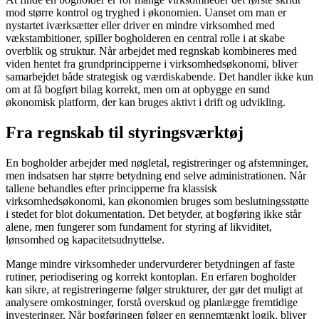
mod større kontrol og tryghed i økonomien. Uanset om man er
nystartet iværksætter eller driver en mindre virksomhed med
vækstambitioner, spiller bogholderen en central rolle i at skabe
overblik og struktur. Når arbejdet med regnskab kombineres med
viden hentet fra grundprincipperne i virksomhedsøkonomi, bliver
samarbejdet både strategisk og værdiskabende. Det handler ikke kun
om at få bogført bilag korrekt, men om at opbygge en sund
økonomisk platform, der kan bruges aktivt i drift og udvikling.
Fra regnskab til styringsværktøj
En bogholder arbejder med nøgletal, registreringer og afstemninger,
men indsatsen har større betydning end selve administrationen. Når
tallene behandles efter principperne fra klassisk
virksomhedsøkonomi, kan økonomien bruges som beslutningsstøtte
i stedet for blot dokumentation. Det betyder, at bogføring ikke står
alene, men fungerer som fundament for styring af likviditet,
lønsomhed og kapacitetsudnyttelse.
Mange mindre virksomheder undervurderer betydningen af faste
rutiner, periodisering og korrekt kontoplan. En erfaren bogholder
kan sikre, at registreringerne følger strukturer, der gør det muligt at
analysere omkostninger, forstå overskud og planlægge fremtidige
investeringer. Når bogføringen følger en gennemtænkt logik, bliver