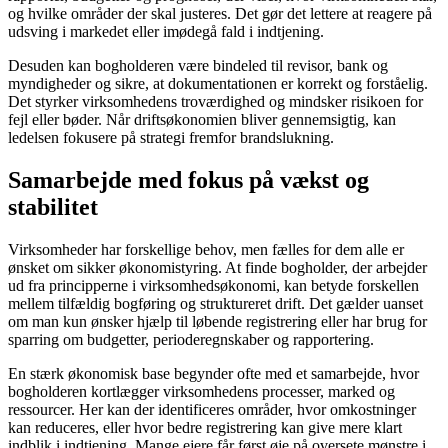
og hvilke områder der skal justeres. Det gør det lettere at reagere på
udsving i markedet eller imødegå fald i indtjening.
Desuden kan bogholderen være bindeled til revisor, bank og
myndigheder og sikre, at dokumentationen er korrekt og forståelig.
Det styrker virksomhedens troværdighed og mindsker risikoen for
fejl eller bøder. Når driftsøkonomien bliver gennemsigtig, kan
ledelsen fokusere på strategi fremfor brandslukning.
Samarbejde med fokus på vækst og
stabilitet
Virksomheder har forskellige behov, men fælles for dem alle er
ønsket om sikker økonomistyring. At finde bogholder, der arbejder
ud fra principperne i virksomhedsøkonomi, kan betyde forskellen
mellem tilfældig bogføring og struktureret drift. Det gælder uanset
om man kun ønsker hjælp til løbende registrering eller har brug for
sparring om budgetter, perioderegnskaber og rapportering.
En stærk økonomisk base begynder ofte med et samarbejde, hvor
bogholderen kortlægger virksomhedens processer, marked og
ressourcer. Her kan der identificeres områder, hvor omkostninger
kan reduceres, eller hvor bedre registrering kan give mere klart
indblik i indtjening. Mange ejere får først øje på oversete mønstre i