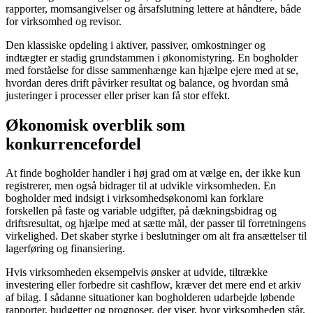
rapporter, momsangivelser og årsafslutning lettere at håndtere, både
for virksomhed og revisor.
Den klassiske opdeling i aktiver, passiver, omkostninger og
indtægter er stadig grundstammen i økonomistyring. En bogholder
med forståelse for disse sammenhænge kan hjælpe ejere med at se,
hvordan deres drift påvirker resultat og balance, og hvordan små
justeringer i processer eller priser kan få stor effekt.
Økonomisk overblik som
konkurrencefordel
At finde bogholder handler i høj grad om at vælge en, der ikke kun
registrerer, men også bidrager til at udvikle virksomheden. En
bogholder med indsigt i virksomhedsøkonomi kan forklare
forskellen på faste og variable udgifter, på dækningsbidrag og
driftsresultat, og hjælpe med at sætte mål, der passer til forretningens
virkelighed. Det skaber styrke i beslutninger om alt fra ansættelser til
lagerføring og finansiering.
Hvis virksomheden eksempelvis ønsker at udvide, tiltrække
investering eller forbedre sit cashflow, kræver det mere end et arkiv
af bilag. I sådanne situationer kan bogholderen udarbejde løbende
rapporter, budgetter og prognoser, der viser, hvor virksomheden står,