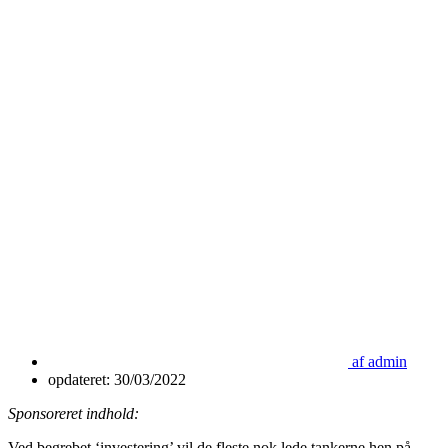
af
admin
opdateret:
30/03/2022
Sponsoreret indhold:
Ved begrebet ‘investering’ vil de fleste nok lede tankerne hen på