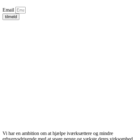
Email
tilmeld
Vi har en ambition om at hjælpe iværksættere og mindre
erhvervsdrivende med at spare penge og vækste deres virksomhed