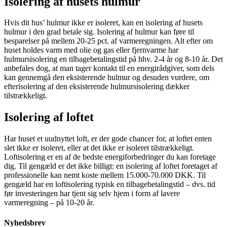
Isolering af husets hulmur
Hvis dit hus’ hulmur ikke er isoleret, kan en isolering af husets
hulmur i den grad betale sig. Isolering af hulmur kan føre til
besparelser på mellem 20-25 pct. af varmeregningen. Alt efter om
huset holdes varm med olie og gas eller fjernvarme har
hulmursisolering en tilbagebetalingstid på hhv. 2-4 år og 8-10 år. Det
anbefales dog, at man tager kontakt til en energirådgiver, som dels
kan gennemgå den eksisterende hulmur og desuden vurdere, om
efterisolering af den eksisterende hulmursisolering dækker
tilstrækkeligt.
Isolering af loftet
Har huset et uudnyttet loft, er der gode chancer for, at loftet enten
slet ikke er isoleret, eller at det ikke er isoleret tilstrækkeligt.
Loftisolering er en af de bedste energiforbedringer du kan foretage
dig. Til gengæld er det ikke billigt: en isolering af loftet foretaget af
professionelle kan nemt koste mellem 15.000-70.000 DKK. Til
gengæld har en loftisolering typisk en tilbagebetalingstid – dvs. tid
før investeringen har tjent sig selv hjem i form af lavere
varmeregning – på 10-20 år.
Nyhedsbrev