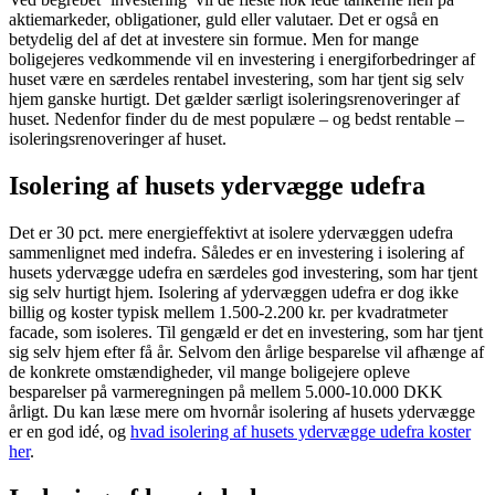
aktiemarkeder, obligationer, guld eller valutaer. Det er også en
betydelig del af det at investere sin formue. Men for mange
boligejeres vedkommende vil en investering i energiforbedringer af
huset være en særdeles rentabel investering, som har tjent sig selv
hjem ganske hurtigt. Det gælder særligt isoleringsrenoveringer af
huset. Nedenfor finder du de mest populære – og bedst rentable –
isoleringsrenoveringer af huset.
Isolering af husets ydervægge udefra
Det er 30 pct. mere energieffektivt at isolere ydervæggen udefra
sammenlignet med indefra. Således er en investering i isolering af
husets ydervægge udefra en særdeles god investering, som har tjent
sig selv hurtigt hjem. Isolering af ydervæggen udefra er dog ikke
billig og koster typisk mellem 1.500-2.200 kr. per kvadratmeter
facade, som isoleres. Til gengæld er det en investering, som har tjent
sig selv hjem efter få år. Selvom den årlige besparelse vil afhænge af
de konkrete omstændigheder, vil mange boligejere opleve
besparelser på varmeregningen på mellem 5.000-10.000 DKK
årligt. Du kan læse mere om hvornår isolering af husets ydervægge
er en god idé, og
hvad isolering af husets ydervægge udefra koster
her
.